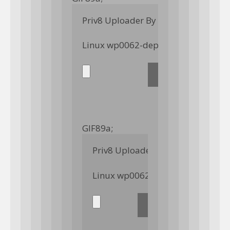
Priv8 Uploader By InMyMine7
GIF89a; 
Priv8 Uploader By InMyMine7