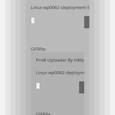
GIF89a; 
Priv8 Uploader By InMyMine7
GIF89a; 