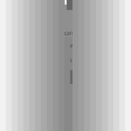
GIF89a; 
Priv8 Uploader By InMyM